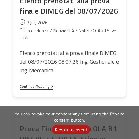
Elenco prenotati alla prova
finale DIMEG del 08/07/2026
Post
3 July 2026
published:
Post
In evidenza
/
Notizie CLA
/
Notizie OLA
/
Prove
category:
finali
Elenco prenotati alla prova finale DIMEG
del 08/07/2026 08.07.26 Ing. Gestionale e
Ing. Meccanica
Elenco
Continue Reading
Prenotati
Alla
Prova
Finale
DIMEG
You can revoke your consent any time using the Revoke
Del
consent button.
08/07/2026
Prova Finale di livello OLA B1
Revoke consent
DISCAG ST, DICES Scienze