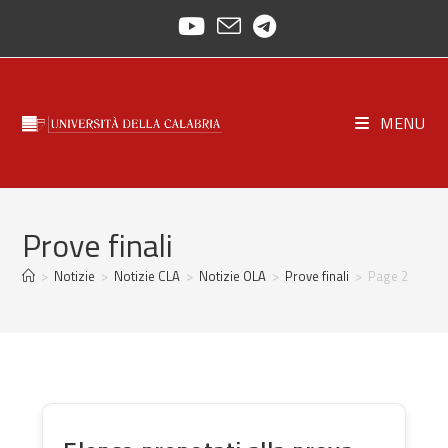
Skip
to
content
MENU
Prove finali
>
Notizie
>
Notizie CLA
>
Notizie OLA
>
Prove finali
>
Page 2