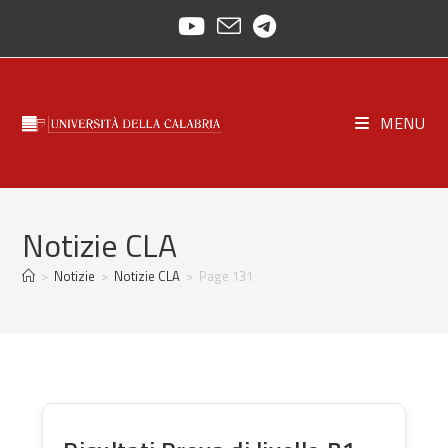
Skip
to
content
MENU
Notizie CLA
>
Notizie
>
Notizie CLA
>
Page 131