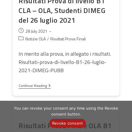
Risultati Prova di livello B1
CLA – OLA, Studenti DIMEG
del 26 luglio 2021
Post
28 July 2021
published:
Post
Notizie OLA
/
Risultati Prove Finali
category:
In merito alla prova, in allegato i risultati.
Risultati-prova-di-livello-B1-26-luglio-
2021-DIMEG-PUBB
Risultati
Continue Reading
Prova
Di
Livello
B1
You can revoke your consent any time using the Revoke
CLA
–
consent button.
OLA,
Risultati Prova Finale OLA B1
Studenti
Revoke consent
DIMEG