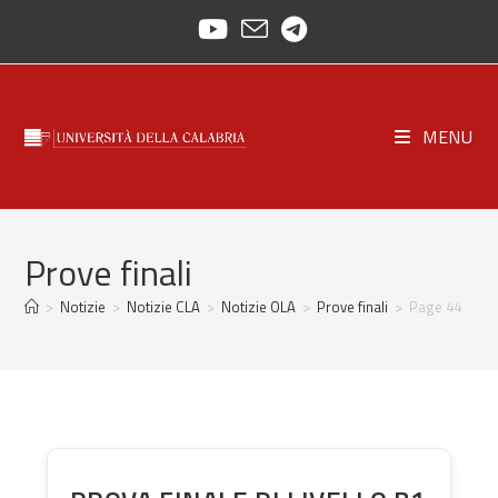
Skip
to
content
MENU
Prove finali
>
Notizie
>
Notizie CLA
>
Notizie OLA
>
Prove finali
>
Page 44