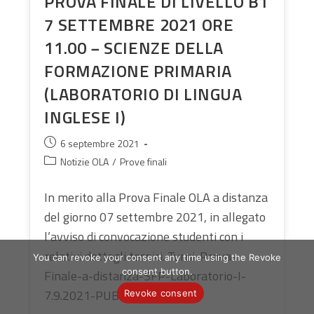
PROVA FINALE DI LIVELLO B1
7 SETTEMBRE 2021 ORE
11.00 − SCIENZE DELLA
FORMAZIONE PRIMARIA
(LABORATORIO DI LINGUA
INGLESE I)
Publication
6 septembre 2021
publiée :
Post
Notizie OLA
/
Prove finali
category:
In merito alla Prova Finale OLA a distanza
del giorno 07 settembre 2021, in allegato
l’avviso di convocazione studenti con i
relativi dettagli tecnici. Turni-Prova-
You can revoke your consent any time using the Revoke
consent button.
Finale-a-distanza-SFP-Laboratorio-I-
7.9.2021-PUBB
Revoke consent