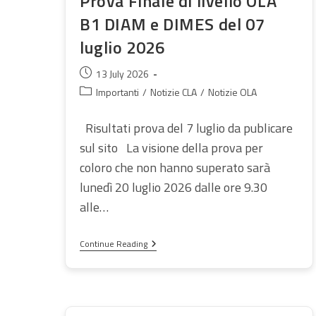
Prova Finale di livello OLA
B1 DIAM e DIMES del 07
luglio 2026
Post
13 July 2026
published:
Post
Importanti
/
Notizie CLA
/
Notizie OLA
category:
Risultati prova del 7 luglio da publicare
sul sito La visione della prova per
coloro che non hanno superato sarà
lunedì 20 luglio 2026 dalle ore 9.30
alle…
Prova
Continue Reading
Finale
Di
Livello
OLA
B1
DIAM