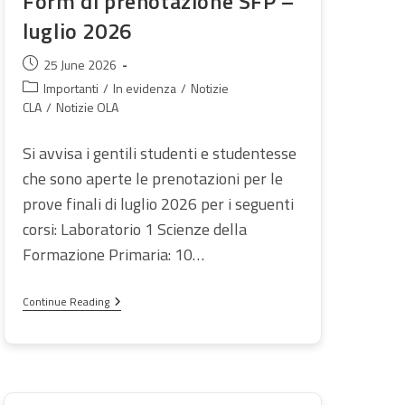
Form di prenotazione SFP –
luglio 2026
Post
25 June 2026
published:
Post
Importanti
/
In evidenza
/
Notizie
category:
CLA
/
Notizie OLA
Si avvisa i gentili studenti e studentesse
che sono aperte le prenotazioni per le
prove finali di luglio 2026 per i seguenti
corsi: Laboratorio 1 Scienze della
Formazione Primaria: 10…
Form
Continue Reading
Di
Prenotazione
SFP
–
Luglio
2026