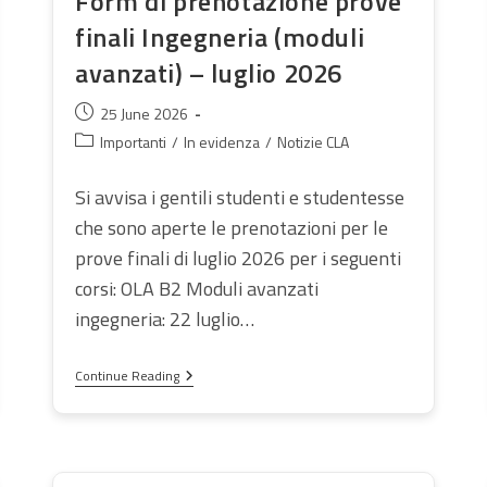
Form di prenotazione prove
finali Ingegneria (moduli
avanzati) – luglio 2026
Post
25 June 2026
published:
Post
Importanti
/
In evidenza
/
Notizie CLA
category:
Si avvisa i gentili studenti e studentesse
che sono aperte le prenotazioni per le
prove finali di luglio 2026 per i seguenti
corsi: OLA B2 Moduli avanzati
ingegneria: 22 luglio…
Form
Continue Reading
Di
Prenotazione
Prove
Finali
Ingegneria
(moduli