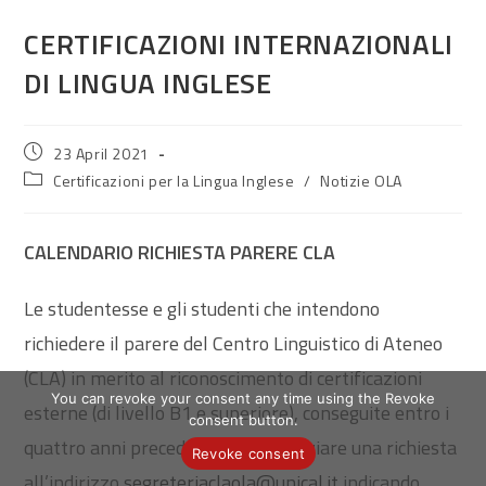
CERTIFICAZIONI INTERNAZIONALI
DI LINGUA INGLESE
Post
23 April 2021
published:
Post
Certificazioni per la Lingua Inglese
/
Notizie OLA
category:
CALENDARIO RICHIESTA PARERE CLA
Le studentesse e gli studenti che intendono
richiedere il parere del Centro Linguistico di Ateneo
(CLA) in merito al riconoscimento di certificazioni
You can revoke your consent any time using the Revoke
esterne (di livello B1 e superiore), conseguite entro i
consent button.
quattro anni precedenti, devono inviare una richiesta
Revoke consent
all’indirizzo
segreteriaclaola@unical.it
indicando