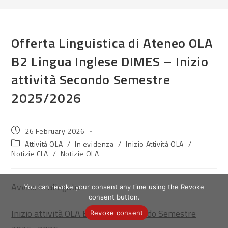
Offerta Linguistica di Ateneo OLA
B2 Lingua Inglese DIMES – Inizio
attività Secondo Semestre
2025/2026
Post
26 February 2026
published:
Post
Attività OLA
/
In evidenza
/
Inizio Attività OLA
/
category:
Notizie CLA
/
Notizie OLA
Avviso in allegato.
You can revoke your consent any time using the Revoke
consent button.
Inizio attività OLA B2 DIMES Secondo Semestre
Revoke consent