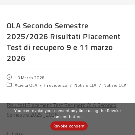
OLA Secondo Semestre
2025/2026 Risultati Placement
Test di recupero 9 e 11 marzo
2026
Post
13 March 2026
published:
Post
Attività OLA
/
In evidenza
/
Notizie CLA
/
Notizie OLA
category:
Risultati Placement Test Recupero OLA Secondo
You can revoke your consent any time using the Revoke
Semestre 2025_2026
consent button.
Revoke consent
Cerca