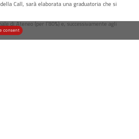
della Call, sarà elaborata una graduatoria che si
sonale di Ateneo (per l’80%) e, successivamente agli
e consent
resse online.
io 2025 e si terrà in presenza.