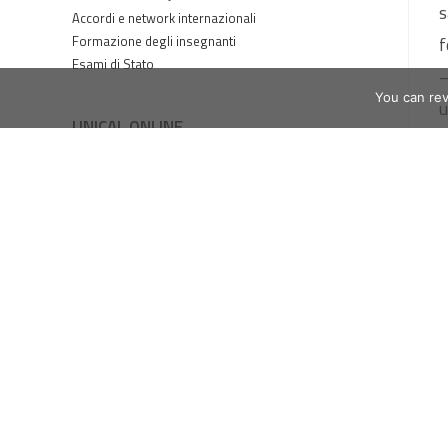
s
Accordi e network internazionali
Formazione degli insegnanti
f
Esami di Stato
–
You can re
u
UNICAL ONLINE
–
Front-office online
I
Ticket online
Servizi online ICT
Servizi Wi-Fi
P
Webmail studenti
Webmail dipendenti
Accesso SPID / UniCal ID
Tasse online / PagoPA
Prenotazioni esami - ESSE3
ESSE3PA
Piattaforma e-Learning
Web Radio
Magazine online