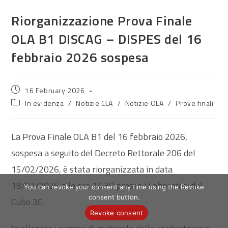
Riorganizzazione Prova Finale
OLA B1 DISCAG – DISPES del 16
febbraio 2026 sospesa
Post
16 February 2026
published:
Post
In evidenza
/
Notizie CLA
/
Notizie OLA
/
Prove finali
category:
La Prova Finale OLA B1 del 16 febbraio 2026,
sospesa a seguito del Decreto Rettorale 206 del
15/02/2026, è stata riorganizzata in data
18/02/2026 alle ore 14.30 presso i Laboratori del
You can revoke your consent any time using the Revoke
consent button.
Cubo 3C
Revoke consent