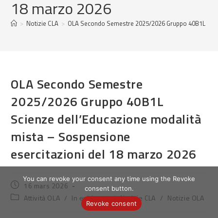
18 marzo 2026
>
Notizie CLA
>
OLA Secondo Semestre 2025/2026 Gruppo 40B1L Scienz
OLA Secondo Semestre
2025/2026 Gruppo 40B1L
Scienze dell’Educazione modalità
mista – Sospensione
esercitazioni del 18 marzo 2026
You can revoke your consent any time using the Revoke
Publication
16 mars 2026
consent button.
publiée :
Post
Attività OLA
/
In evidenza
/
Notizie CLA
/
Notizie OLA
Revoke consent
category: