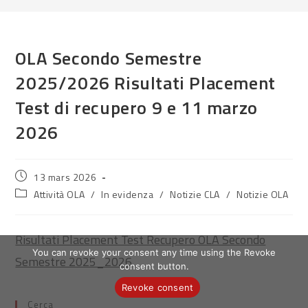
OLA Secondo Semestre
2025/2026 Risultati Placement
Test di recupero 9 e 11 marzo
2026
Publication
13 mars 2026
publiée :
Post
Attività OLA
/
In evidenza
/
Notizie CLA
/
Notizie OLA
category:
Risultati Placement Test Recupero OLA Secondo
You can revoke your consent any time using the Revoke
Semestre 2025_2026
consent button.
Revoke consent
Cerca