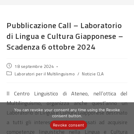
Pubblicazione Call – Laboratorio
di Lingua e Cultura Giapponese –
Scadenza 6 ottobre 2024
Publication
18 septembre 2024
publiée :
Post
Laboratori per il Multilinguismo
/
Notizie CLA
category:
ll Centro Linguistico di Ateneo, nell’ottica del
Multilinguismo, organizza anche quest’anno un
You can revoke your consent any time using the Revoke
Laboratorio di Lingua e Cultura Giapponese destinato
consent button.
a tutti gli interessati. Gli interessati ad acquisire
Revoke consent
competenze linguistiche nella Lingua e Cultura