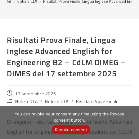
>
Notizie CLA
>
Risultati Prova Finale, Lingua Inglese Advanced Engl
Risultati Prova Finale, Lingua
Inglese Advanced English for
Engineering B2 – CdLM DIMEG –
DIMES del 17 settembre 2025
Publication
17 septembre 2025
publiée :
Post
Notizie CLA
/
Notizie OLA
/
Risultati Prove Finali
category:
You can revoke your consent any time using the Revoke
Di seguito i risultati della Prova di livello Advanced
consent button.
Revoke consent
English for Engineering B2 per gli studenti del CdLM