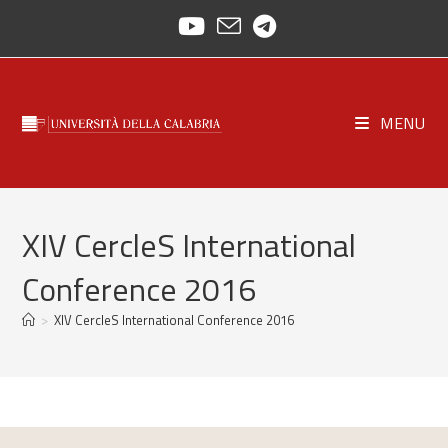
Salta
al
contenuto
MENU
XIV CercleS International
Conference 2016
>
XIV CercleS International Conference 2016