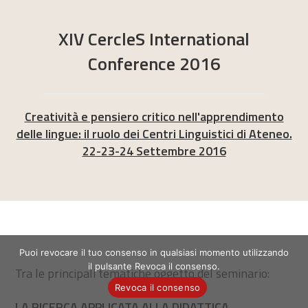
XIV CercleS International
Conference 2016
Creatività e pensiero critico nell'apprendimento
delle lingue: il ruolo dei Centri Linguistici di Ateneo.
22-23-24 Settembre 2016
Puoi revocare il tuo consenso in qualsiasi momento utilizzando
il pulsante Revoca il consenso.
Tra le principali tematiche oggetto del seminario:
Revoca il consenso
LA RICERCA APPLICATA ALLA DIDATTICA