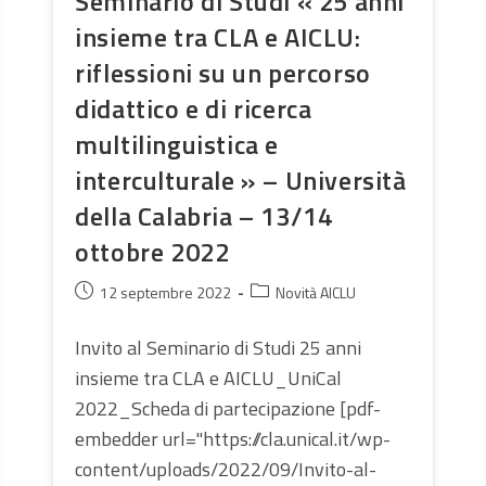
Seminario di Studi « 25 anni
insieme tra CLA e AICLU:
riflessioni su un percorso
didattico e di ricerca
multilinguistica e
interculturale » – Università
della Calabria – 13/14
ottobre 2022
Publication
Post
12 septembre 2022
Novità AICLU
publiée :
category:
Invito al Seminario di Studi 25 anni
insieme tra CLA e AICLU_UniCal
2022_Scheda di partecipazione [pdf-
embedder url="https://cla.unical.it/wp-
content/uploads/2022/09/Invito-al-