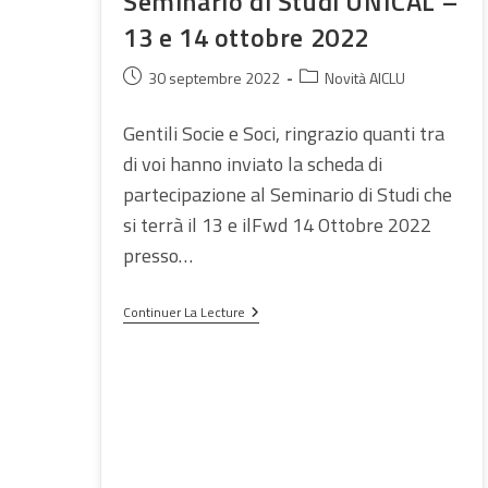
Seminario di Studi UNICAL –
13 e 14 ottobre 2022
Publication
Post
30 septembre 2022
Novità AICLU
publiée :
category:
Gentili Socie e Soci, ringrazio quanti tra
di voi hanno inviato la scheda di
partecipazione al Seminario di Studi che
si terrà il 13 e ilFwd 14 Ottobre 2022
presso…
Seminario
Continuer La Lecture
Di
Studi
UNICAL
–
13
E
14
Ottobre
2022