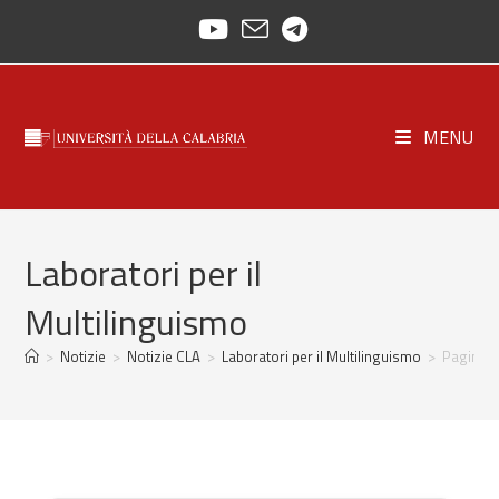
Salta
al
contenuto
MENU
Laboratori per il
Multilinguismo
>
Notizie
>
Notizie CLA
>
Laboratori per il Multilinguismo
>
Pagina 2