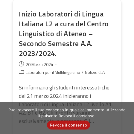
Inizio Laboratori di Lingua
Italiana L2 a cura del Centro
Linguistico di Ateneo –
Secondo Semestre A.A.
2023/2024.
Articolo
20 Marzo 2024
pubblicato:
Categoria
Laboratori per il Multilinguismo
/
Notizie CLA
dell'articolo:
Si informano gli studenti interessati che
dal 21 marzo 2024 inizieranno i
Laboratori di Lingua italiana L2 livello A1,
Puoi revocare il tuo consenso in qualsiasi momento utilizzando
A2, B1 e B2. Gli incontri saranno
il pulsante Revoca il consenso.
esclusivamente in presenza. Gli…
Revoca il consenso