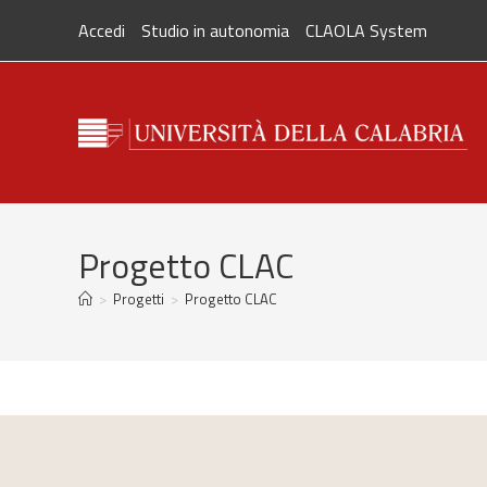
Salta
Accedi
Studio in autonomia
CLAOLA System
al
contenuto
Progetto CLAC
>
Progetti
>
Progetto CLAC