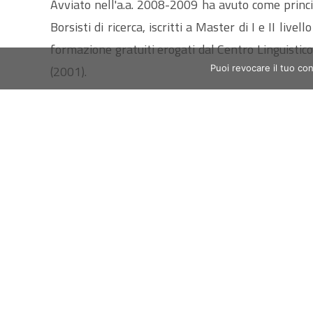
Avviato nell'a.a. 2008-2009 ha avuto come princip
Borsisti di ricerca, iscritti a Master di I e II liv
formazione gratuiti erogati dal Centro Linguisti
(2001).
Puoi revocare il tuo co
Al termine dei percorsi formativi, i corsisti hanno 
un Attestato di livello, al superamento di una prova
una Certificazione internazionale quale PET, FCE, 
sono stati valutati con un livello di competenze 
Contatti
Responsabile Amministrativo