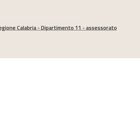
SUL
 Regione Calabria - Dipartimento 11 - assessorato
SITO
WEB