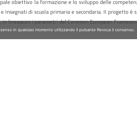
ale obiettivo la formazione e lo sviluppo delle competenze
ello e Insegnati di scuola primaria e secondaria. Il progetto è 
co, in lineaacon i parametri del Common European Framework
nsenso in qualsiasi momento utilizzando il pulsante Revoca il consenso.
avuto a possibilità di conseguire una duplice certificazione:
 finale, rilasciato a tutti i partecipanti al Progetto;
BEC, IELTS, TOEFEL, TKT, CLIL rilasciata, al superamento de
minimo B1.