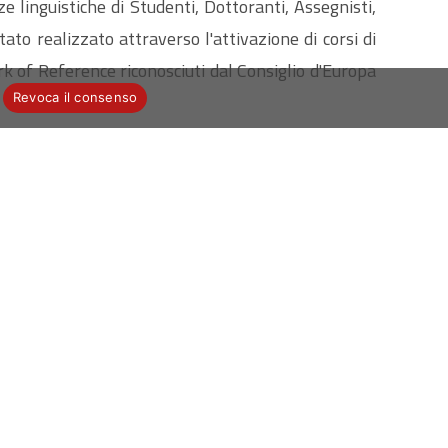
 linguistiche di Studenti, Dottoranti, Assegnisti,
stato realizzato attraverso l'attivazione di corsi di
 of Reference riconosciuti dal Consiglio d'Europa
Revoca il consenso
lla prova, a tutti i corsisti che nell'esame finale