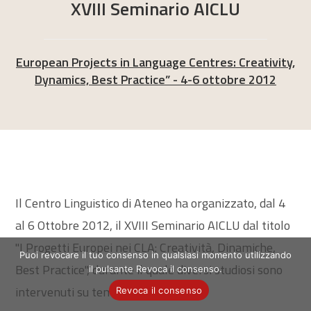
XVIII Seminario AICLU
European Projects in Language Centres: Creativity,
Dynamics, Best Practice” - 4-6 ottobre 2012
Il Centro Linguistico di Ateneo ha organizzato, dal 4
al 6 Ottobre 2012, il XVIII Seminario AICLU dal titolo
"I Progetti Europei nei CLA: Creatività, Dinamiche,
Puoi revocare il tuo consenso in qualsiasi momento utilizzando
Best Practice", durante il quale diversi studiosi sono
il pulsante Revoca il consenso.
intervenuti su tematiche quali:
Revoca il consenso