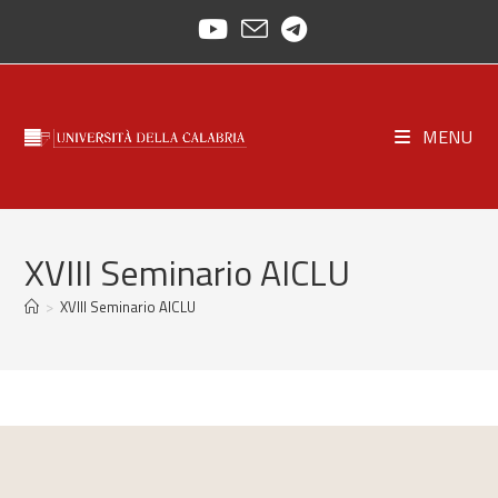
Salta
al
contenuto
MENU
XVIII Seminario AICLU
>
XVIII Seminario AICLU