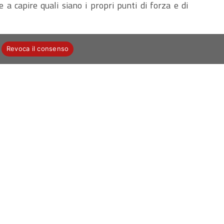
 a capire quali siano i propri punti di forza e di
Revoca il consenso
ow how to make all the decisions involved. In
i della lingua che ritieni di dover migliorare. Avrai
dosi può essere la chiave per imparare meglio e in
ne giochi linguistici, la lettura di riviste in tante
, video su tematiche culturali correnti selezionati
desco. La piattaforma del Self – Study permette di
a sviluppare competenze linguistiche nel settore