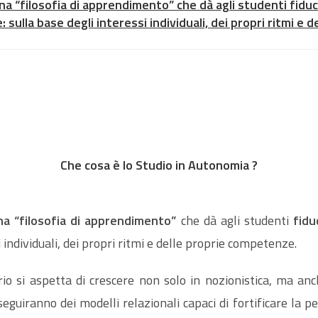
na “filosofia di apprendimento” che dà agli studenti fid
ulla base degli interessi individuali, dei propri ritmi e 
Che cosa è lo Studio in Autonomia ?
na “filosofia di apprendimento”
che dà agli studenti
fidu
individuali, dei propri ritmi e delle proprie competenze.
rio si aspetta di crescere non solo in nozionistica, ma an
 seguiranno dei modelli relazionali capaci di fortificare la 