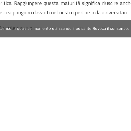
itica. Raggiungere questa maturità significa riuscire anche
e ci si pongono davanti nel nostro percorso da universitari.
 si ritiene che:
nsenso in qualsiasi momento utilizzando il pulsante Revoca il consenso.
able of assuming the role of manager of their learning. They kn
other words, they known how to learn."
à e gli strumenti per concentrare le tue energie sugli aspett
n approcci diversificati e che impegnarsi sui libri diverten
e dai laboratori informatici messi a disposizione dal CLA, propo
e. Il tutto viene proposto attraverso programmi interattivi
no a sviluppare una necessaria musicalità linguistica.
offerte in Inglese, Francese, Arabo, Italiano, Spagnolo, Te
idati, che suggeriscono materiale didattico per aiutarti 