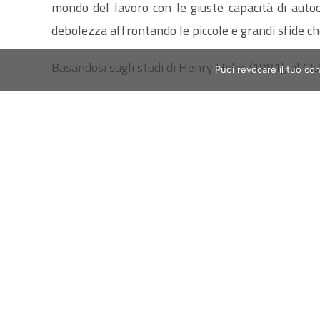
mondo del lavoro con le giuste capacità di autocr
debolezza affrontando le piccole e grandi sfide ch
Basandosi sugli studi di Henry Holec (1981), al CLA
Puoi revocare il tuo co
"… good learners are learners who are cap
Il Self – Study nasce proprio per darti l’opportunit
già scoperto che lo studio può essere proposto co
meno tempo.
Il sito del Self – Study, accessibile sia da casa ch
lingue e ancora canzoni, vignette, roleplay on lin
per scopi didattici, video clip di canzoni che aiuta
Le Attività di Studio in Autonomia sul sito sono 
usufruire di percorsi di Studio in Autonomia gu