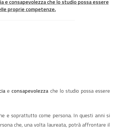
ucia e consapevolezza che lo studio possa essere
delle proprie competenze.
SUL
SITO
cia
e
consapevolezza
che lo studio possa essere
WEB
che e soprattutto come persona. In questi anni si
persona che, una volta laureata, potrà affrontare il