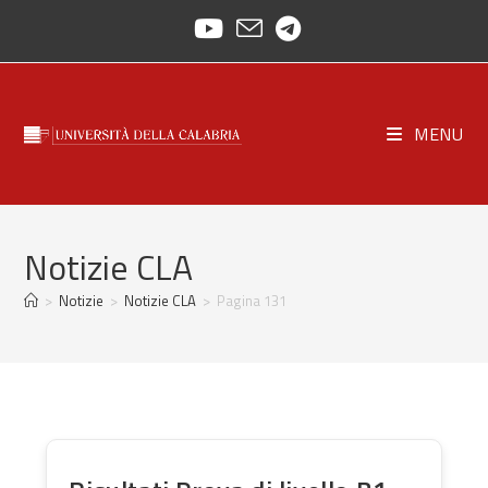
Salta
al
contenuto
MENU
Notizie CLA
>
Notizie
>
Notizie CLA
>
Pagina 131