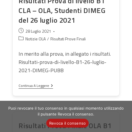
Risultati Prova di livello B1
CLA – OLA, Studenti DIMEG
del 26 luglio 2021
Articolo
28 Luglio 2021
pubblicato:
Categoria
Notizie OLA
/
Risultati Prove Finali
dell'articolo:
In merito alla prova, in allegato i risultati.
Risultati-prova-di-livello-B1-26-luglio-
2021-DIMEG-PUBB
Risultati
Continua A Leggere
Prova
Di
Livello
B1
Puoi revocare il tuo consenso in qualsiasi momento utilizzando
CLA
–
il pulsante Revoca il consenso.
OLA,
Risultati Prova Finale OLA B1
Studenti
Revoca il consenso
DIMEG