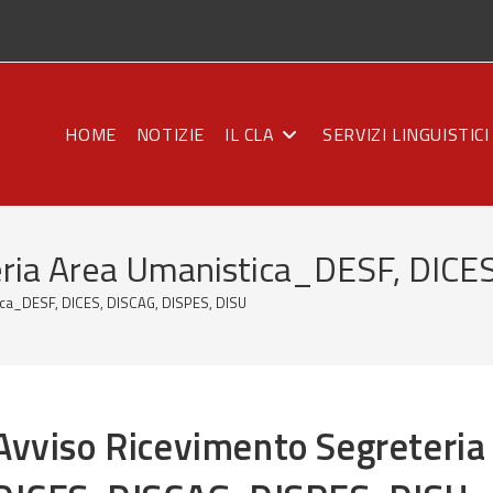
HOME
NOTIZIE
IL CLA
SERVIZI LINGUISTICI
eria Area Umanistica_DESF, DICE
ica_DESF, DICES, DISCAG, DISPES, DISU
Avviso Ricevimento Segreteri