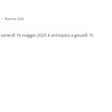
SUL
/
Notizie OLA
di venerdì 16 maggio 2025 è anticipato a giovedì 15
SITO
WEB