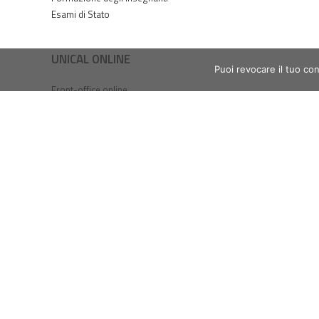
Esami di Stato
UNICAL ONLINE
Puoi revocare il tuo co
Front-office online
Ticket online
Servizi online ICT
Servizi Wi-Fi
Webmail studenti
Webmail dipendenti
Accesso SPID / UniCal ID
Tasse online / PagoPA
Prenotazioni esami - ESSE3
ESSE3PA
Piattaforma e-Learning
Web Radio
Magazine online