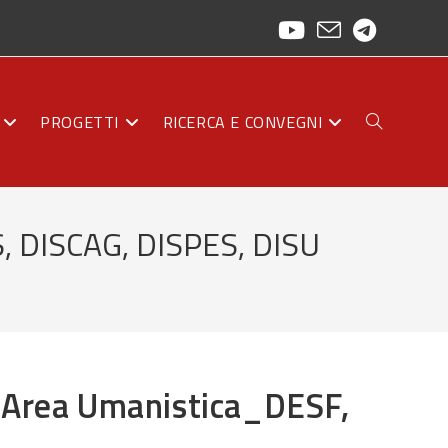
PROGETTI
RICERCA E CONVEGNI
ATTIVA/DISAT
S, DISCAG, DISPES, DISU
LA
RICERCA
a Area Umanistica_DESF,