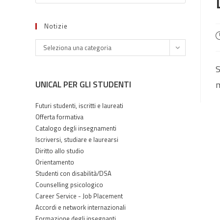
Notizie
A
Notizie
p
Seleziona una categoria
S
UNICAL PER GLI STUDENTI
m
Futuri studenti, iscritti e laureati
Offerta formativa
Catalogo degli insegnamenti
Iscriversi, studiare e laurearsi
Diritto allo studio
Orientamento
Studenti con disabilità/DSA
Counselling psicologico
Career Service - Job Placement
Accordi e network internazionali
Formazione degli insegnanti