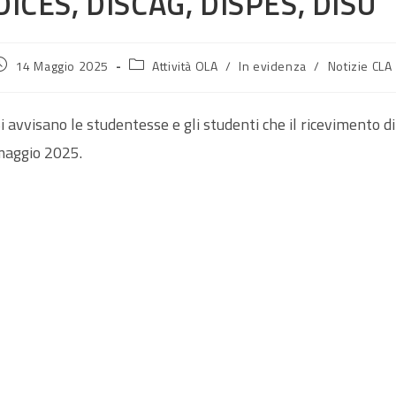
DICES, DISCAG, DISPES, DISU
rticolo
Categoria
14 Maggio 2025
Attività OLA
/
In evidenza
/
Notizie CLA
ubblicato:
dell'articolo:
i avvisano le studentesse e gli studenti che il ricevimento 
aggio 2025.