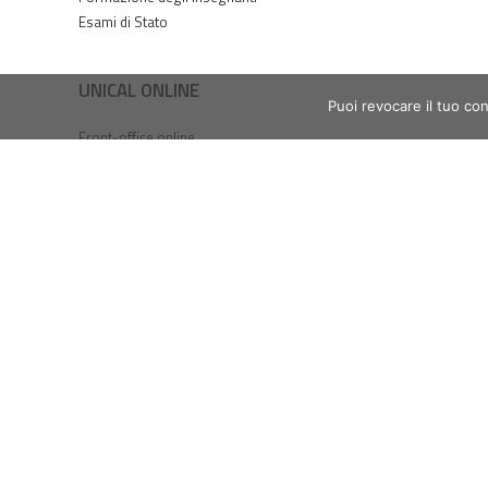
Esami di Stato
UNICAL ONLINE
Puoi revocare il tuo co
Front-office online
Ticket online
Servizi online ICT
Servizi Wi-Fi
Webmail studenti
Webmail dipendenti
Accesso SPID / UniCal ID
Tasse online / PagoPA
Prenotazioni esami - ESSE3
ESSE3PA
Piattaforma e-Learning
Web Radio
Magazine online