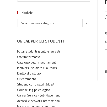
Notizie
A
Notizie
p
Seleziona una categoria
S
UNICAL PER GLI STUDENTI
s
–
Futuri studenti, iscritti e laureati
–
Offerta formativa
Catalogo degli insegnamenti
Iscriversi, studiare e laurearsi
I
Diritto allo studio
Orientamento
Studenti con disabilità/DSA
Counselling psicologico
Career Service - Job Placement
Accordi e network internazionali
Formazione degli insegnanti