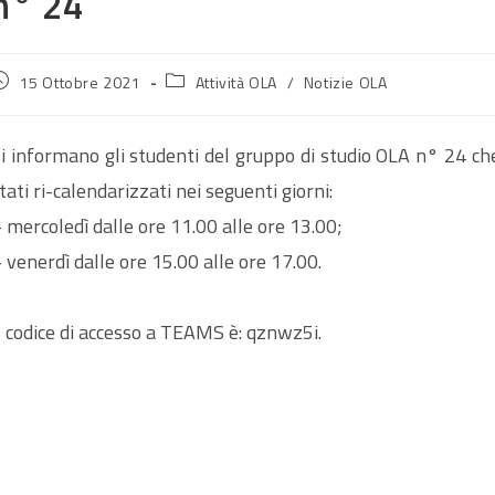
n° 24
rticolo
Categoria
15 Ottobre 2021
Attività OLA
/
Notizie OLA
ubblicato:
dell'articolo:
i informano gli studenti del gruppo di studio OLA n° 24 che 
tati ri-calendarizzati nei seguenti giorni:
 mercoledì dalle ore 11.00 alle ore 13.00;
 venerdì dalle ore 15.00 alle ore 17.00.
l codice di accesso a TEAMS è: qznwz5i.