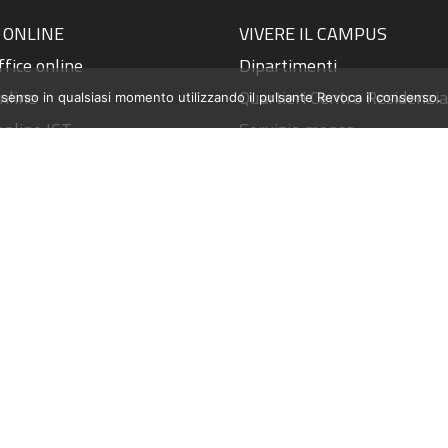
 ONLINE
VIVERE IL CAMPUS
fice online
Dipartimenti
nline
Quartieri Centro Residenzia
nsenso in qualsiasi momento utilizzando il pulsante Revoca il consenso.
online ICT
Servizio mensa
Wi-Fi
Biblioteche
 studenti
Sistema Museale
 dipendenti
Teatri e Cinema
 SPID / UniCal ID
Centro Linguistico
nline / PagoPA
Centro Sanitario - Emerge
zioni esami - ESSE3
Centro Sportivo
A
Centro Congressi
orma e-Learning
Polo d’Infanzia
dio
Accomodation - Residenza 