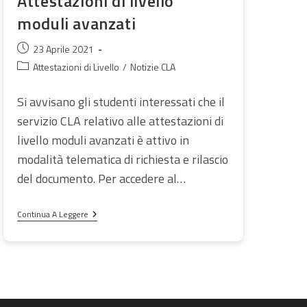
Attestazioni di livello
moduli avanzati
SUL
Articolo
23 Aprile 2021
pubblicato:
Categoria
Attestazioni di Livello
/
Notizie CLA
dell'articolo:
Si avvisano gli studenti interessati che il
servizio CLA relativo alle attestazioni di
SITO
livello moduli avanzati è attivo in
modalità telematica di richiesta e rilascio
del documento. Per accedere al…
Attestazioni
Continua A Leggere
WEB
Di
Livello
Moduli
Avanzati