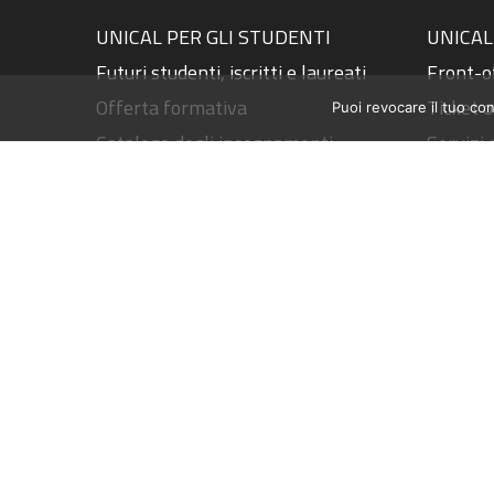
UNICAL PER GLI STUDENTI
UNICAL
Futuri studenti, iscritti e laureati
Front-of
Offerta formativa
Ticket o
Puoi revocare il tuo co
Catalogo degli insegnamenti
Servizi 
Iscriversi, studiare e laurearsi
Servizi 
Diritto allo studio
Webmail
Orientamento
Webmail
Studenti con disabilità/DSA
Accesso
Counselling psicologico
Tasse o
Career Service - Job Placement
Prenota
Accordi e network internazionali
ESSE3P
Formazione degli insegnanti
Piattaf
Esami di Stato
Web Ra