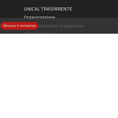
UNICAL TRASPARENTE
Organizzazione
le
Amministrazione trasparente
Revoca il consenso
Whistleblowing
Piano strategico 2023/2025
Organi di Governo
Albo ufficiale di Ateneo
Atti di notifica
nze
Sistema di Assicurazione della
Qualità
Consigliera di fiducia dell’Ateneo
Codice etico e di comportamento
Socrates
Vetrina Spinoff / Brevetti