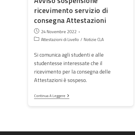
Avviso sospensione
ricevimento servizio di
consegna Attestazioni
Articolo
24 Novembre 2022
pubblicato:
Categoria
Attestazioni di Livello
/
Notizie CLA
dell'articolo:
Si comunica agli studenti e alle
studentesse interessate che il
ricevimento per la consegna delle
Attestazioni è sospeso.
Avviso
Continua A Leggere
Sospensione
Ricevimento
Servizio
Di
Consegna
Attestazioni