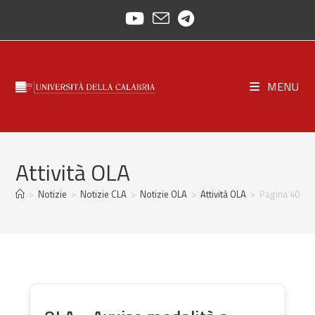
Salta
al
contenuto
MENU
Attività OLA
>
Notizie
>
Notizie CLA
>
Notizie OLA
>
Attività OLA
>
Pagina 40