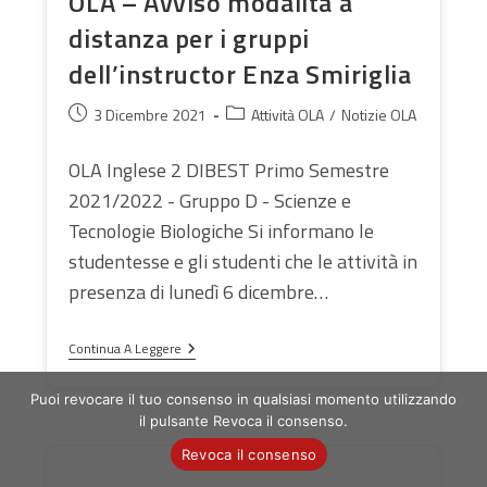
OLA – Avviso modalità a
distanza per i gruppi
dell’instructor Enza Smiriglia
Articolo
Categoria
3 Dicembre 2021
Attività OLA
/
Notizie OLA
pubblicato:
dell'articolo:
OLA Inglese 2 DIBEST Primo Semestre
2021/2022 - Gruppo D - Scienze e
Tecnologie Biologiche Si informano le
studentesse e gli studenti che le attività in
presenza di lunedì 6 dicembre…
OLA
Continua A Leggere
–
Avviso
Modalità
Puoi revocare il tuo consenso in qualsiasi momento utilizzando
A
il pulsante Revoca il consenso.
Distanza
Per
Revoca il consenso
I