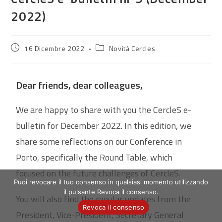
2022)
Articolo
Categoria
16 Dicembre 2022
Novità Cercles
pubblicato:
dell'articolo:
Dear friends, dear colleagues,
We are happy to share with you the CercleS e-
bulletin for December 2022. In this edition, we
share some reflections on our Conference in
Porto, specifically the Round Table, which
focused on the future challenges of CercleS.
Puoi revocare il tuo consenso in qualsiasi momento utilizzando
il pulsante Revoca il consenso.
You will also find the regular updates from the
Revoca il consenso
President, Vice-President, Secretary General