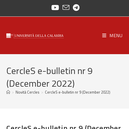
Salta
al
contenuto
MENU
CercleS e-bulletin nr 9
(December 2022)
>
Novità Cercles
>
CercleS e-bulletin nr 9 (December 2022)
CercleS e-bulletin nr 9 (December