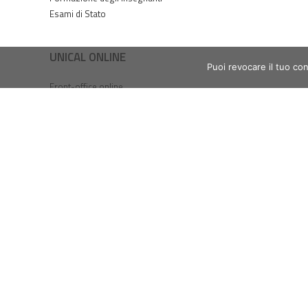
Esami di Stato
UNICAL ONLINE
Puoi revocare il tuo co
Front-office online
Ticket online
Servizi online ICT
Servizi Wi-Fi
Webmail studenti
Webmail dipendenti
Accesso SPID / UniCal ID
Tasse online / PagoPA
Prenotazioni esami - ESSE3
ESSE3PA
Piattaforma e-Learning
Web Radio
Magazine online