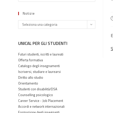
Notizie
A
Notizie
p
Seleziona una categoria
E
UNICAL PER GLI STUDENTI
S
Futuri studenti, iscritti e laureati
Offerta formativa
Catalogo degli insegnamenti
Iscriversi, studiare e laurearsi
Diritto allo studio
Orientamento
Studenti con disabilità/DSA
Counselling psicologico
Career Service - Job Placement
Accordi e network internazionali
Formazione degli insegnanti