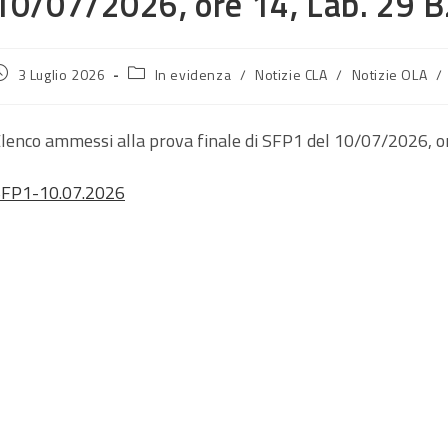
10/07/2026, ore 14, Lab. 29 
rticolo
Categoria
3 Luglio 2026
In evidenza
/
Notizie CLA
/
Notizie OLA
/
ubblicato:
dell'articolo:
lenco ammessi alla prova finale di SFP1 del 10/07/2026, o
FP1-10.07.2026