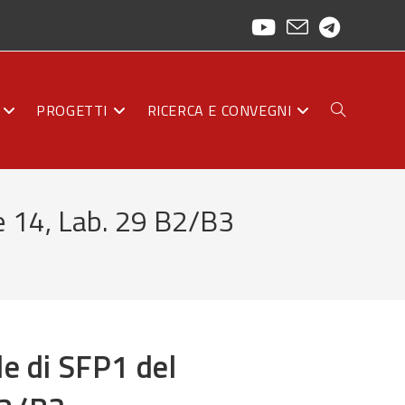
PROGETTI
RICERCA E CONVEGNI
ATTIVA/DISAT
e 14, Lab. 29 B2/B3
LA
RICERCA
le di SFP1 del