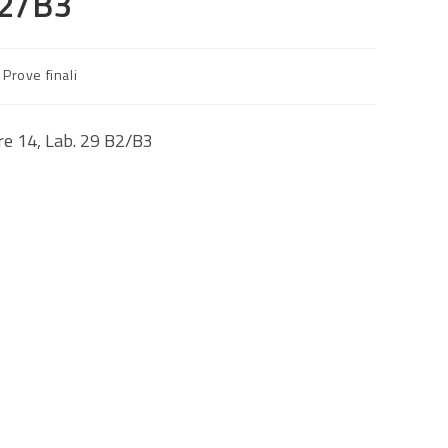
B2/B3
SUL
Prove finali
re 14, Lab. 29 B2/B3
SITO
WEB