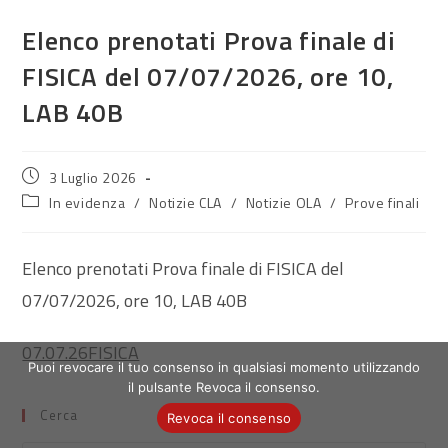
Elenco prenotati Prova finale di
FISICA del 07/07/2026, ore 10,
LAB 40B
Articolo
3 Luglio 2026
pubblicato:
Categoria
In evidenza
/
Notizie CLA
/
Notizie OLA
/
Prove finali
dell'articolo:
Elenco prenotati Prova finale di FISICA del
07/07/2026, ore 10, LAB 40B
07.07.26FISICA
Puoi revocare il tuo consenso in qualsiasi momento utilizzando
il pulsante Revoca il consenso.
Cerca
Revoca il consenso