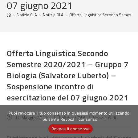
07 giugno 2021
>
Notizie CLA
>
Notizie OLA
>
Offerta Linguistica Secondo Semestre 
Offerta Linguistica Secondo
Semestre 2020/2021 – Gruppo 7
Biologia (Salvatore Luberto) –
Sospensione incontro di
esercitazione del 07 giugno 2021
Puoi revocare il tuo consenso in qualsiasi momento utilizzando
Articolo
Categoria
18 Maggio 2021
Attività OLA
/
Notizie OLA
il pulsante Revoca il consenso.
pubblicato:
dell'articolo:
Revoca il consenso
Si informano le studentesse e gli studenti del Gruppo