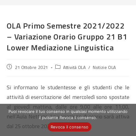
OLA Primo Semestre 2021/2022
– Variazione Orario Gruppo 21 B1
Lower Mediazione Linguistica
Articolo
Categoria
21 Ottobre 2021
Attività OLA
/
Notizie OLA
pubblicato:
dell'articolo:
Si informano le studentesse e gli studenti che le
attività di esercitazione del mercoledì sono spostate
al giovedì mattina, dalle ore 9.00 alle ore 11.00,
Puoi revocare il tuo consenso in qualsiasi momento utilizzando
nell’Aula Nettuno. La variazione di orario sarà attiva
il pulsante Revoca il consenso.
dal 25 ottobre 2021.
Revoca il consenso