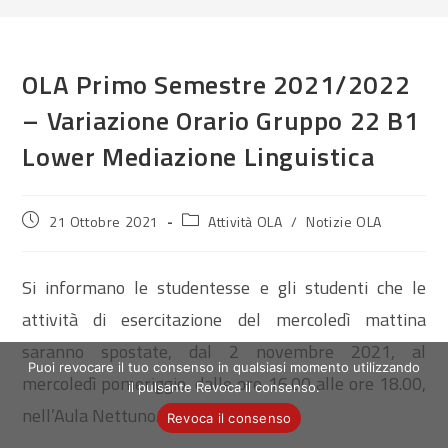
OLA Primo Semestre 2021/2022
– Variazione Orario Gruppo 22 B1
Lower Mediazione Linguistica
Articolo
Categoria
21 Ottobre 2021
Attività OLA
/
Notizie OLA
pubblicato:
dell'articolo:
Si informano le studentesse e gli studenti che le
attività di esercitazione del mercoledì mattina
saranno spostate, dal 2 novembre 2021, al
Puoi revocare il tuo consenso in qualsiasi momento utilizzando
mercoledì pomeriggio, dalle ore 16.00 alle ore 18.00,
il pulsante Revoca il consenso.
nell’Aula Nettuno.
Revoca il consenso