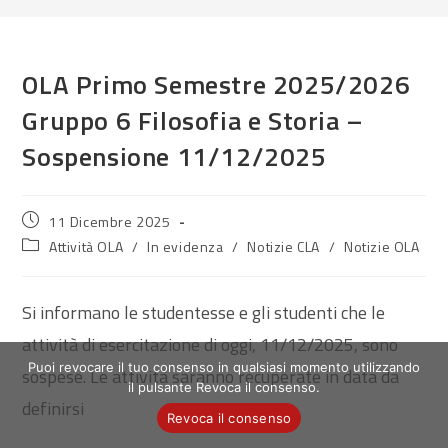
OLA Primo Semestre 2025/2026
Gruppo 6 Filosofia e Storia –
Sospensione 11/12/2025
Articolo
11 Dicembre 2025
pubblicato:
Categoria
Attività OLA
/
In evidenza
/
Notizie CLA
/
Notizie OLA
dell'articolo:
Si informano le studentesse e gli studenti che le
attività di esercitazione di oggi, 11/12/2025, sono
Puoi revocare il tuo consenso in qualsiasi momento utilizzando
sospese. Le attività saranno recuperate in data da
il pulsante Revoca il consenso.
definirsi
Revoca il consenso