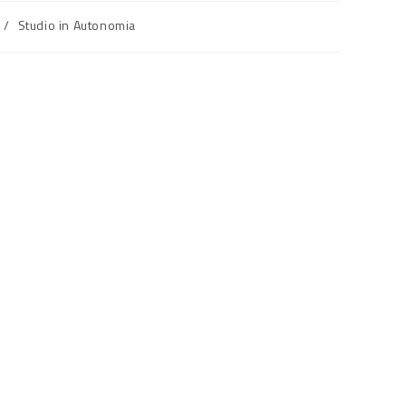
/
Studio in Autonomia
SUL
SITO
WEB