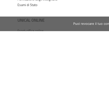
Esami di Stato
UNICAL ONLINE
Puoi revocare il tuo co
Front-office online
Ticket online
Servizi online ICT
Servizi Wi-Fi
Webmail studenti
Webmail dipendenti
Accesso SPID / UniCal ID
Tasse online / PagoPA
Prenotazioni esami - ESSE3
ESSE3PA
Piattaforma e-Learning
Web Radio
Magazine online