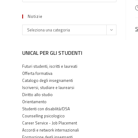
A
p
Notizie
S
Notizie
Seleziona una categoria
UNICAL PER GLI STUDENTI
Futuri studenti, iscritti e laureati
Offerta formativa
Catalogo degli insegnamenti
Iscriversi, studiare e laurearsi
Diritto allo studio
Orientamento
Studenti con disabilità/DSA
Counselling psicologico
Career Service - Job Placement
Accordi e network internazionali
Formazione degli insegnanti