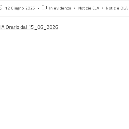
rticolo
Categoria
12 Giugno 2026
In evidenza
/
Notizie CLA
/
Notizie OLA
ubblicato:
dell'articolo:
iA Orario dal 15_06_2026