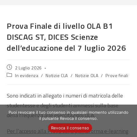
Prova Finale di livello OLA B1
DISCAG ST, DICES Scienze
dell’educazione del 7 luglio 2026
Articolo
2 Luglio 2026
pubblicato:
Categoria
In evidenza
/
Notizie CLA
/
Notizie OLA
/
Prove finali
dell'articolo:
Sono indicati in allegato i numeri di matricola delle
studentesse e degli studenti ammessi sulla base
Puoi revocare il tuo consenso in qualsiasi momento utilizzando
della frequenza alle esercitazioni OLA.
il pulsante Revoca il consenso.
Revoca il consenso
Per l’accesso alla Prova sulla piattaforma e-learning