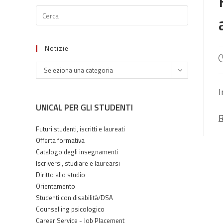
Notizie
A
Notizie
p
Seleziona una categoria
I
UNICAL PER GLI STUDENTI
R
Futuri studenti, iscritti e laureati
Offerta formativa
Catalogo degli insegnamenti
Iscriversi, studiare e laurearsi
Diritto allo studio
Orientamento
Studenti con disabilità/DSA
Counselling psicologico
Career Service - Job Placement