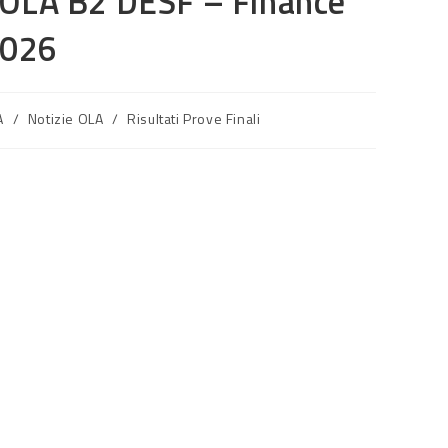
lo OLA B2 DESF – Finance
2026
SUL
A
/
Notizie OLA
/
Risultati Prove Finali
SITO
WEB