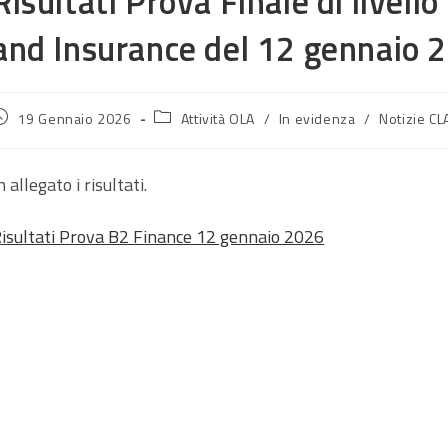
Risultati Prova Finale di livel
and Insurance del 12 gennaio 
rticolo
Categoria
19 Gennaio 2026
Attività OLA
/
In evidenza
/
Notizie CL
ubblicato:
dell'articolo:
n allegato i risultati.
isultati Prova B2 Finance 12 gennaio 2026