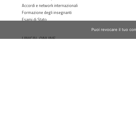
Accordi e network internazionali
Formazione degli insegnanti
Esami di Stato
Puoi revocare il tuo co
UNICAL ONLINE
Front-office online
Ticket online
Servizi online ICT
Servizi Wi-Fi
Webmail studenti
Webmail dipendenti
Accesso SPID / UniCal ID
Tasse online / PagoPA
Prenotazioni esami - ESSE3
ESSE3PA
Piattaforma e-Learning
Web Radio
Magazine online