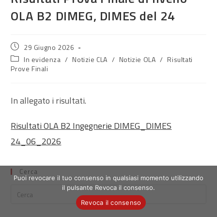
OLA B2 DIMEG, DIMES del 24
Articolo
29 Giugno 2026
pubblicato:
Categoria
In evidenza
/
Notizie CLA
/
Notizie OLA
/
Risultati
dell'articolo:
Prove Finali
In allegato i risultati.
Risultati OLA B2 Ingegnerie DIMEG_DIMES
24_06_2026
Cerca
Puoi revocare il tuo consenso in qualsiasi momento utilizzando
il pulsante Revoca il consenso.
Revoca il consenso