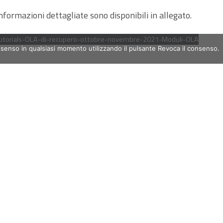
nformazioni dettagliate sono disponibili in allegato.
utorials-OLA-di-recupero-ottobre-novembre-2021-Moduli-OLA
nsenso in qualsiasi momento utilizzando il pulsante Revoca il consenso.