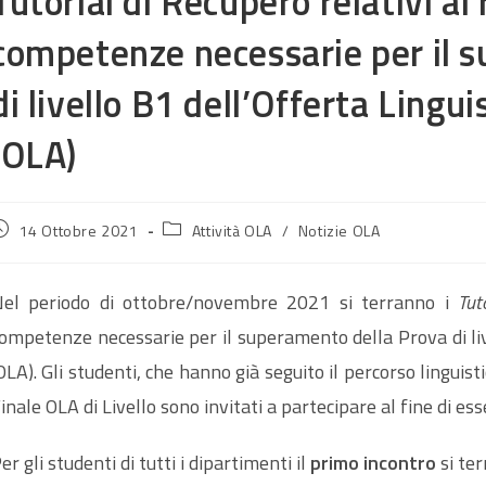
Tutorial di Recupero relativi a
competenze necessarie per il 
di livello B1 dell’Offerta Lingu
(OLA)
rticolo
Categoria
14 Ottobre 2021
Attività OLA
/
Notizie OLA
ubblicato:
dell'articolo:
el periodo di ottobre/novembre 2021 si terranno i
Tut
ompetenze necessarie per il superamento della Prova di liv
OLA). Gli studenti, che hanno già seguito il percorso linguis
inale OLA di Livello sono invitati a partecipare al fine di e
er gli studenti di tutti i dipartimenti il
primo incontro
si ter