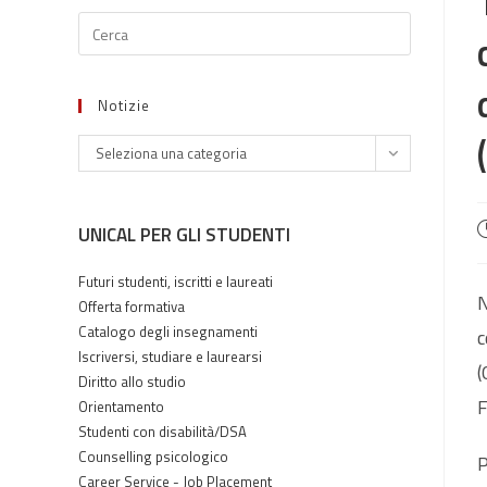
Notizie
Notizie
Seleziona una categoria
A
UNICAL PER GLI STUDENTI
p
Futuri studenti, iscritti e laureati
N
Offerta formativa
Catalogo degli insegnamenti
c
Iscriversi, studiare e laurearsi
(
Diritto allo studio
F
Orientamento
Studenti con disabilità/DSA
Counselling psicologico
P
Career Service - Job Placement