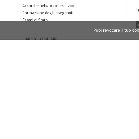
Accordi e network internazionali
I
Formazione degli insegnanti
Esami di Stato
T
Puoi revocare il tuo co
UNICAL ONLINE
Front-office online
Ticket online
Servizi online ICT
Servizi Wi-Fi
Webmail studenti
Webmail dipendenti
Accesso SPID / UniCal ID
Tasse online / PagoPA
Prenotazioni esami - ESSE3
ESSE3PA
Piattaforma e-Learning
Web Radio
Magazine online